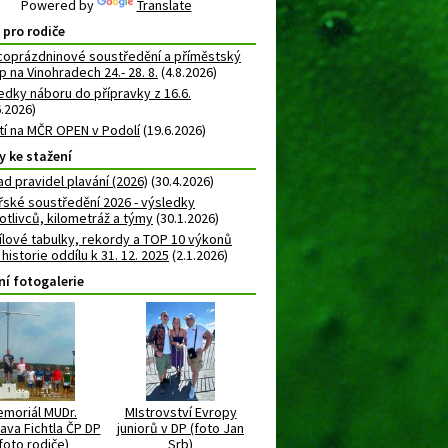
Powered by
Translate
 pro rodiče
oprázdninové soustředění a příměstský
 na Vinohradech 24.- 28. 8.
(4.8.2026)
edky náboru do přípravky z 16.6.
6.2026)
atí na MČR OPEN v Podolí
(19.6.2026)
y ke stažení
ad pravidel plavání (2026)
(30.4.2026)
řské soustředění 2026 - výsledky
otlivců, kilometráž a týmy
(30.1.2026)
lové tabulky, rekordy a TOP 10 výkonů
 historie oddílu k 31. 12. 2025
(2.1.2026)
ní fotogalerie
moriál MUDr.
MIstrovství Evropy
ava Fichtla ČP DP
juniorů v DP (foto Jan
foto rodiče)
Srb)