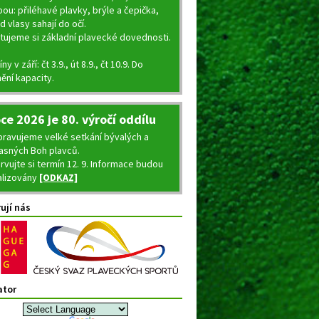
ou: přiléhavé plavky, brýle a čepička,
 vlasy sahají do očí.
tujeme si základní plavecké dovednosti.
ny v září: čt 3.9., út 8.9., čt 10.9. Do
ění kapacity.
oce 2026 je 80. výročí oddílu
ipravujeme velké setkání bývalých a
asných Boh plavců.
rvujte si termín 12. 9. Informace budou
alizovány
[ODKAZ]
ují nás
ator