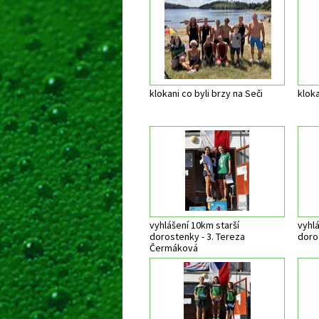
klokani co byli brzy na Seči
kloka
vyhlášení 10km starší
vyhlá
dorostenky - 3. Tereza
doros
Čermáková