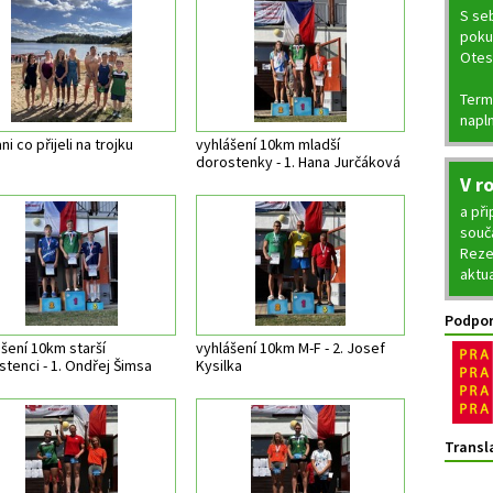
S seb
pokud
Otes
Termí
napln
ni co přijeli na trojku
vyhlášení 10km mladší
dorostenky - 1. Hana Jurčáková
V r
a př
souč
Reze
aktu
Podpor
šení 10km starší
vyhlášení 10km M-F - 2. Josef
tenci - 1. Ondřej Šimsa
Kysilka
Transl