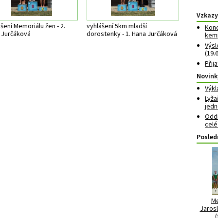
Vzkazy
šení Memoriálu žen - 2.
vyhlášení 5km mladší
Konc
 Jurčáková
dorostenky - 1. Hana Jurčáková
kemp
Výsl
(19.
Přij
Novink
Výkl
Lyža
jedn
Oddí
celé
Posled
Me
Jarosl
(