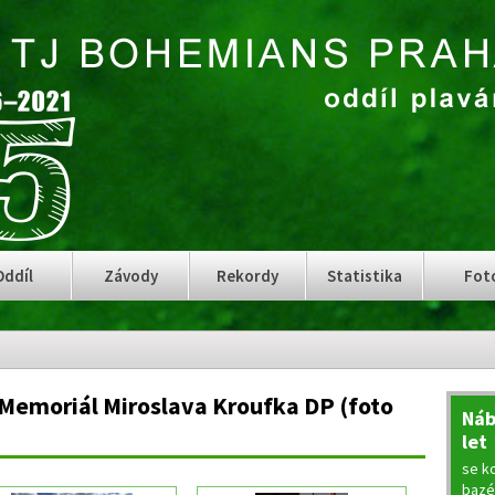
Oddíl
Závody
Rekordy
Statistika
Fot
 Memoriál Miroslava Kroufka DP (foto
Náb
let
se ko
bazé