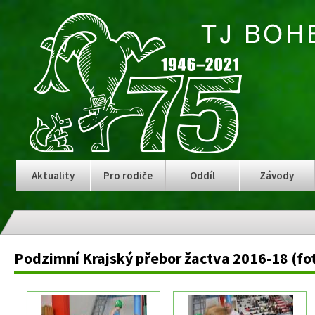
Aktuality
Pro rodiče
Oddíl
Závody
Podzimní Krajský přebor žactva 2016-18 (fot