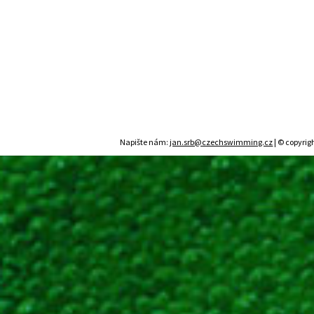
Napište nám:
jan.srb@czechswimming.cz
| © copyrig