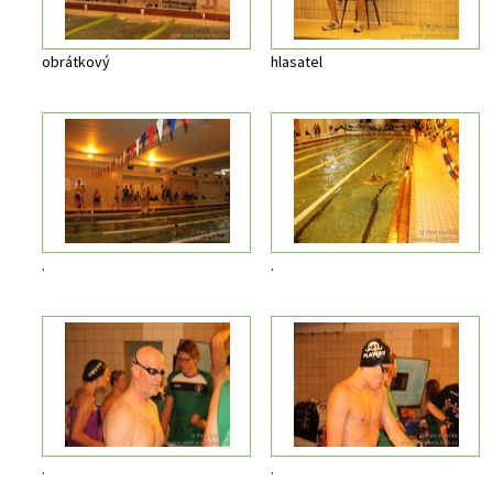
obrátkový
hlasatel
.
.
.
.