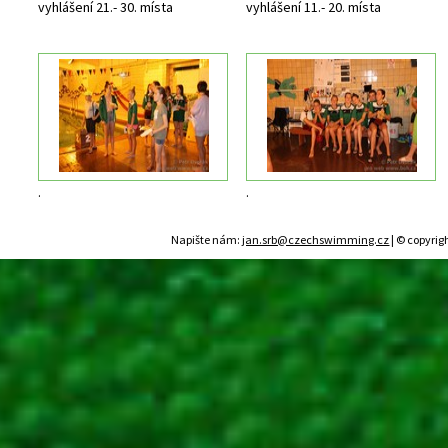
vyhlášení 21.- 30. místa
vyhlášení 11.- 20. místa
.
.
Napište nám:
jan.srb@czechswimming.cz
| © copyrig