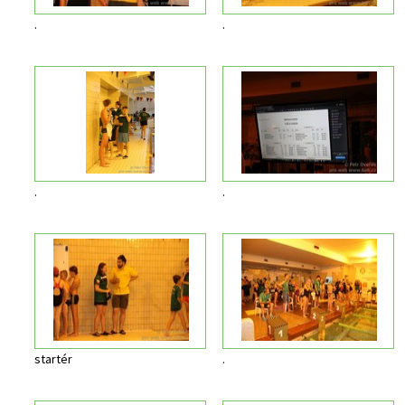
.
.
.
.
startér
.