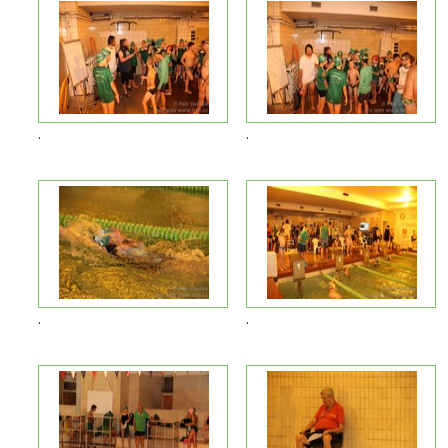
.
.
.
.