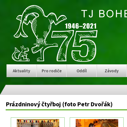
Aktuality
Pro rodiče
Oddíl
Závody
Prázdninový čtyřboj (foto Petr Dvořák)