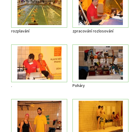
rozplavání
zpracování rozlosování
.
Poháry