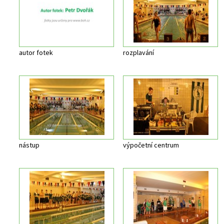
autor fotek
rozplavání
nástup
výpočetní centrum