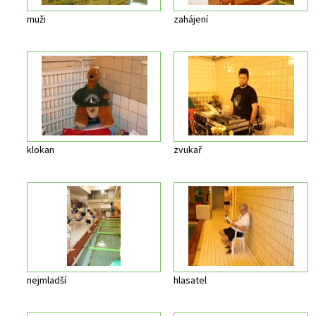
muži
zahájení
klokan
zvukař
nejmladší
hlasatel