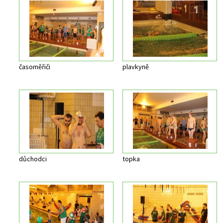
časoměřiči
plavkyně
důchodci
topka