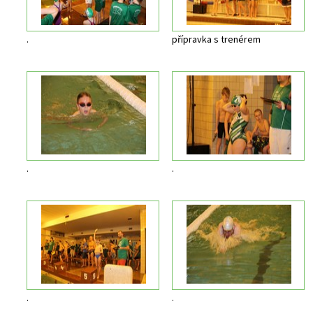
.
přípravka s trenérem
.
.
.
.