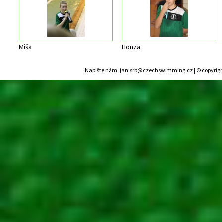
Míša
Honza
Napište nám:
jan.srb@czechswimming.cz
| © copyrig