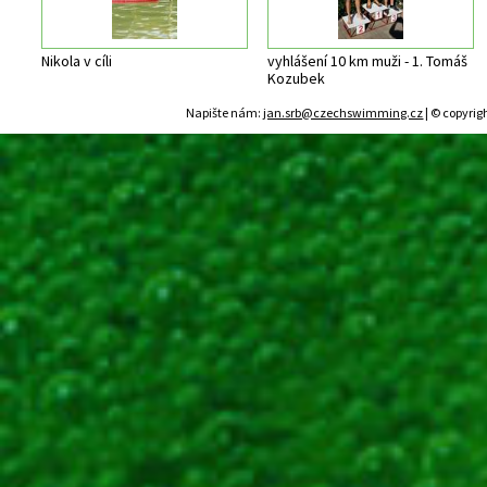
Nikola v cíli
vyhlášení 10 km muži - 1. Tomáš
Kozubek
Napište nám:
jan.srb@czechswimming.cz
| © copyrig