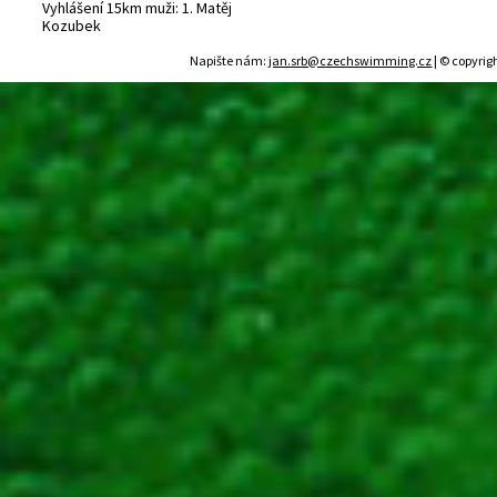
Vyhlášení 15km muži: 1. Matěj
Kozubek
Napište nám:
jan.srb@czechswimming.cz
| © copyrig