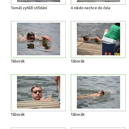
Tomáš vyhlíží střídání
A nikdo nechce do čela
Táborák
Táborák
Táborák
Táborák