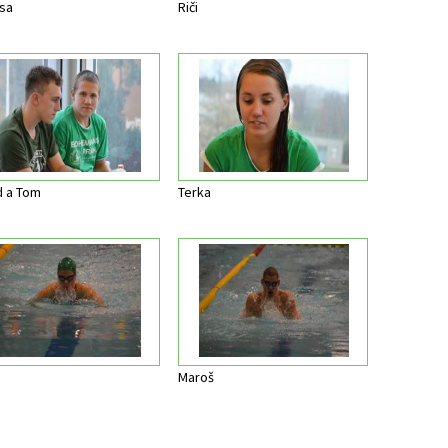
sa
Riči
d a Tom
Terka
Maroš