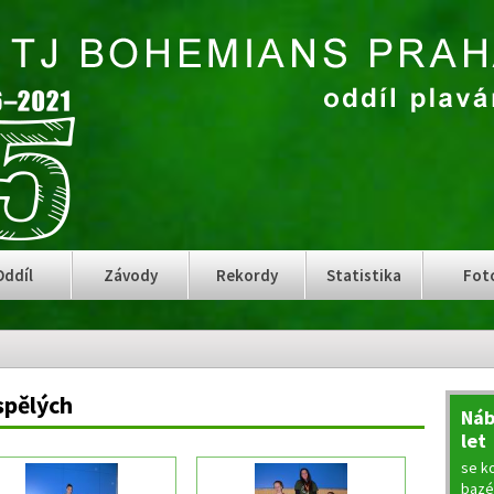
Oddíl
Závody
Rekordy
Statistika
Fot
spělých
Náb
let
se ko
bazé