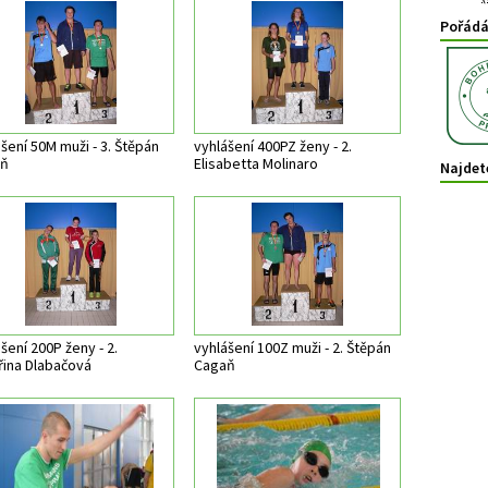
Pořád
šení 50M muži - 3. Štěpán
vyhlášení 400PZ ženy - 2.
aň
Elisabetta Molinaro
Najdet
šení 200P ženy - 2.
vyhlášení 100Z muži - 2. Štěpán
řina Dlabačová
Cagaň