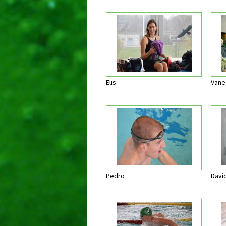
Elis
Vane
Pedro
Davi