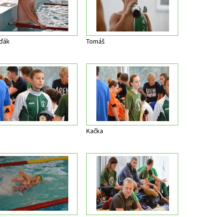
ďák
Tomáš
a
Kačka