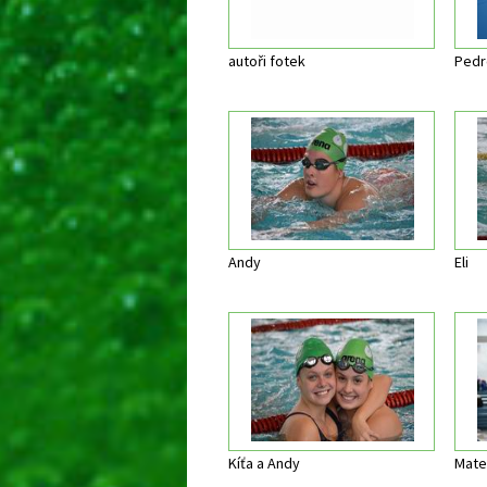
autoři fotek
Pedr
Andy
Eli
Kíťa a Andy
Mate