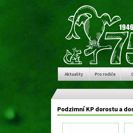
Aktuality
Pro rodiče
Podzimní KP dorostu a do