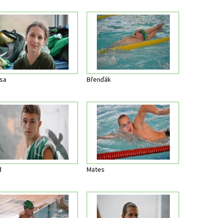
sa
Břenďák
d
Mates