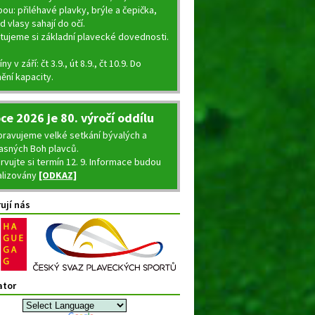
ou: přiléhavé plavky, brýle a čepička,
 vlasy sahají do očí.
tujeme si základní plavecké dovednosti.
ny v září: čt 3.9., út 8.9., čt 10.9. Do
ění kapacity.
oce 2026 je 80. výročí oddílu
ipravujeme velké setkání bývalých a
asných Boh plavců.
rvujte si termín 12. 9. Informace budou
alizovány
[ODKAZ]
ují nás
ator