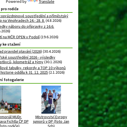
Powered by
Translate
 pro rodiče
oprázdninové soustředění a příměstský
 na Vinohradech 24.- 28. 8.
(4.8.2026)
edky náboru do přípravky z 16.6.
6.2026)
atí na MČR OPEN v Podolí
(19.6.2026)
y ke stažení
ad pravidel plavání (2026)
(30.4.2026)
řské soustředění 2026 - výsledky
otlivců, kilometráž a týmy
(30.1.2026)
lové tabulky, rekordy a TOP 10 výkonů
 historie oddílu k 31. 12. 2025
(2.1.2026)
ní fotogalerie
moriál MUDr.
MIstrovství Evropy
ava Fichtla ČP DP
juniorů v DP (foto Jan
foto rodiče)
Srb)