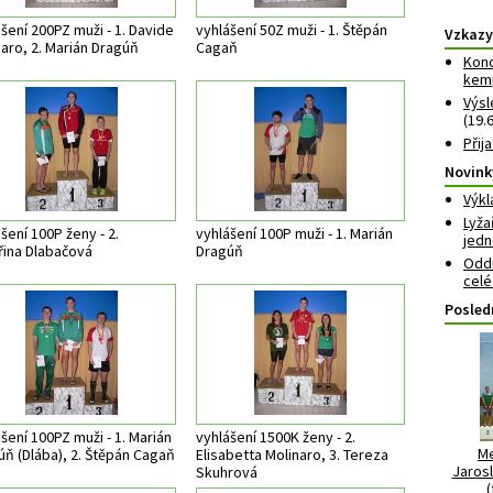
šení 200PZ muži - 1. Davide
vyhlášení 50Z muži - 1. Štěpán
Vzkazy
aro, 2. Marián Dragúň
Cagaň
Konc
kemp
Výsl
(19.
Přij
Novink
Výkl
Lyža
šení 100P ženy - 2.
vyhlášení 100P muži - 1. Marián
jedn
řina Dlabačová
Dragúň
Oddí
celé
Posled
šení 100PZ muži - 1. Marián
vyhlášení 1500K ženy - 2.
Me
úň (Dlába), 2. Štěpán Cagaň
Elisabetta Molinaro, 3. Tereza
Jarosl
Skuhrová
(