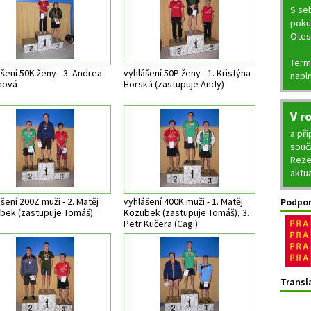
S seb
pokud
Otes
Termí
šení 50K ženy - 3. Andrea
vyhlášení 50P ženy - 1. Kristýna
napln
hová
Horská (zastupuje Andy)
V r
a př
souč
Reze
aktu
šení 200Z muži - 2. Matěj
vyhlášení 400K muži - 1. Matěj
Podpor
bek (zastupuje Tomáš)
Kozubek (zastupuje Tomáš), 3.
Petr Kučera (Cagi)
Transl