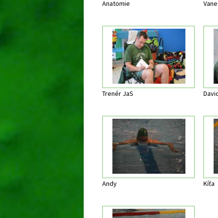
Anatomie
Vane
Trenér JaS
Davi
Andy
Kíťa