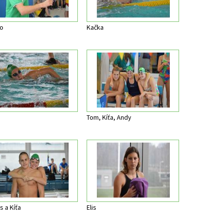
o
Kačka
Tom, Kíťa, Andy
s a Kíťa
Elis