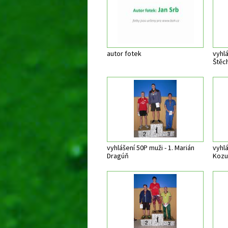
autor fotek
vyhlá
Štěc
vyhlášení 50P muži - 1. Marián
vyhlá
Dragúň
Kozu