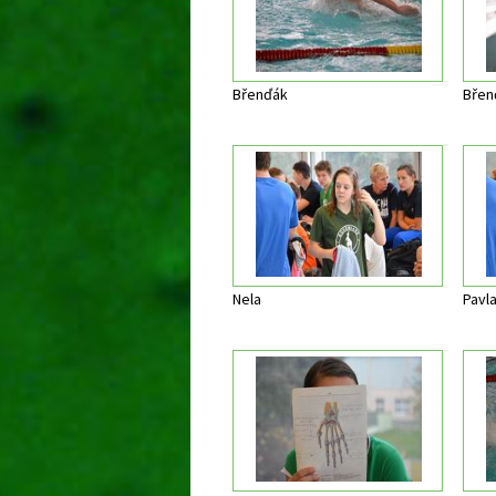
Břenďák
Břen
Nela
Pavl