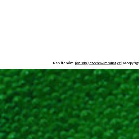
Napište nám:
jan.srb@czechswimming.cz
| © copyrig