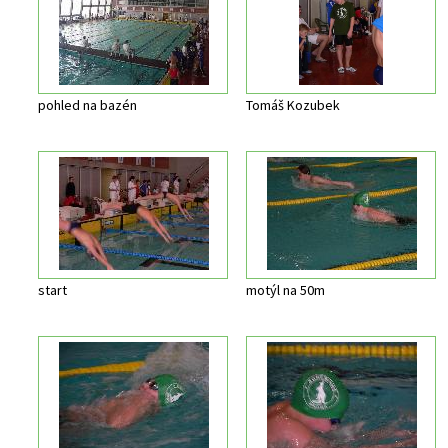
pohled na bazén
Tomáš Kozubek
start
motýl na 50m